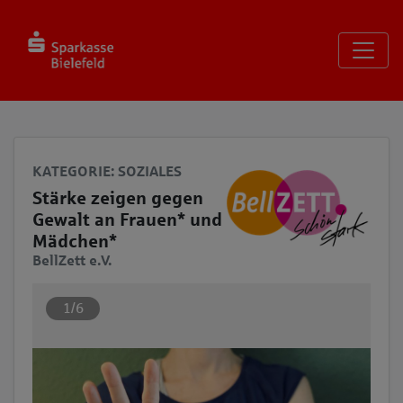
Seite
Klicken Sie, um die Navigation zu überspringen und zum Haup
KATEGORIE
: SOZIALES
Stärke zeigen gegen
Gewalt an Frauen* und
Mädchen*
BellZett e.V.
1/6