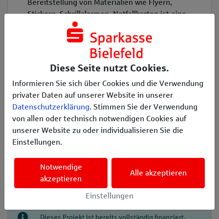
Bereitstellung von Materialien wie Flyern,
Stickern, Schrillalarmen, Notfallkarten ist eine
effektive Methode,um die Inhalte unserer
Kurse nachhaltig zu verankern. Diese
Gegenstände dienen als ständige Erinnerung
an das Erlernte u. erhöhen das
Diese Seite nutzt Cookies.
Sicherheitsgefühl im Alltag.
Informieren Sie sich über Cookies und die Verwendung
privater Daten auf unserer Website in unserer
Datenschutzerklärung
. Stimmen Sie der Verwendung
von allen oder technisch notwendigen Cookies auf
unserer Website zu oder individualisieren Sie die
Einstellungen.
Erzählen Sie es Ihren Freunden
𝕏
Notwendige
Alle akzeptieren
akzeptieren
Einstellungen
Dieses Projekt ist bereits vollständig finanziert.