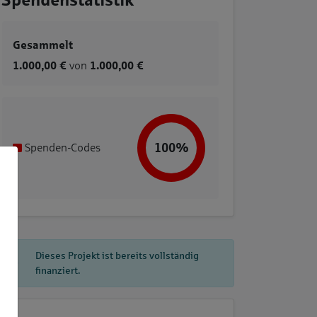
Spendenstatistik
Gesammelt
1.000,00 €
von
1.000,00 €
100%
Spenden-Codes
Dieses Projekt ist bereits vollständig
finanziert.