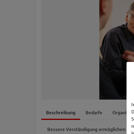
I
D
Beschreibung
Bedarfe
Organisat
S
n
Bessere Verständigung ermöglichen – 
i