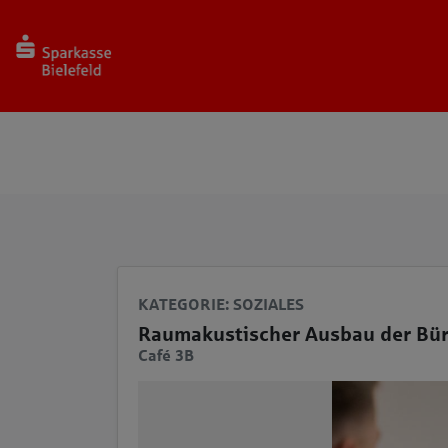
Seite
Klicken Sie, um die Navigation zu überspringen und zum Haup
KATEGORIE
: SOZIALES
Raumakustischer Ausbau der Bü
Café 3B