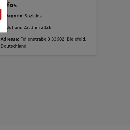
Infos
Kategorie
: Soziales
Endet am
: 22. Juni 2026
Adresse
: Feilenstraße 3 33602, Bielefeld,
Deutschland