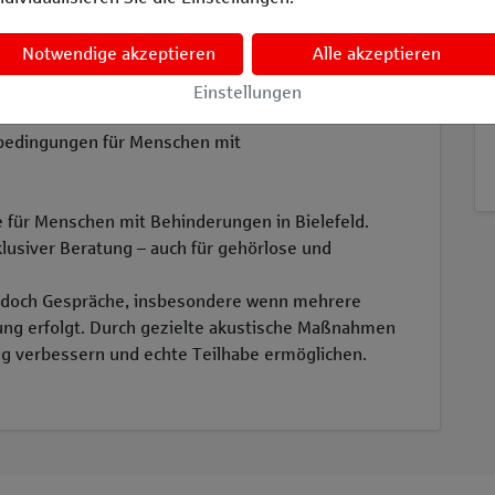
Notwendige akzeptieren
Alle akzeptieren
ständlichkeit in sensiblen Beratungsgesprächen
eschädigte Menschen, insbesondere bei
Einstellungen
sbedingungen für Menschen mit
le für Menschen mit Behinderungen in Bielefeld.
klusiver Beratung – auch für gehörlose und
jedoch Gespräche, insbesondere wenn mehrere
ung erfolgt. Durch gezielte akustische Maßnahmen
ig verbessern und echte Teilhabe ermöglichen.